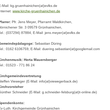
E-Mail: kg.gruenhainichen(at)evlks.de
Internet:
www.kirche-gruenhainichen.de
Pfarrer:
Pfr. Jens Meyer, Pfarramt Waldkirchen,
Börnichener Str. 3 09579 Grünhainichen,
Tel.: (037294) 87884, E-Mail: jens.meyer(at)evlks.de
Gemeindepädagoge:
Sebastian Düring
Tel.: 0162 6106759, E-Mail: duering.sebastian(at)googlemail.com
Kirchenmusik: Herta Mauersberger
Tel.: 01523 - 771 86 24
Kirchgemeindevertretung
Steffen Vieweger (E-Mail: info(at)viewegerback.de)
Kirchvorsteher
Günther Schneider (E-Mail: g.schneider-felsburg(at)t-online.de)
Spendenkonto:
Ev-Luth. Kirchgemeinde Grünhainichen