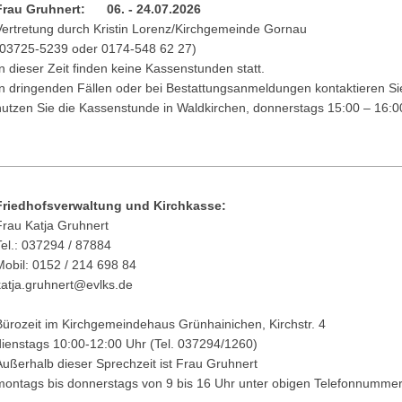
Frau Gruhnert: 06. - 24.07.2026
Vertretung durch Kristin Lorenz/Kirchgemeinde Gornau
(03725-5239 oder 0174-548 62 27)
In dieser Zeit finden keine Kassenstunden statt.
In dringenden Fällen oder bei Bestattungsanmeldungen kontaktieren Sie
nutzen Sie die Kassenstunde in Waldkirchen, donnerstags 15:00 – 16:0
Friedhofsverwaltung und Kirchkasse:
Frau Katja Gruhnert
Tel.: 037294 / 87884
Mobil: 0152 / 214 698 84
katja.gruhnert@evlks.de
Bürozeit im Kirchgemeindehaus Grünhainichen, Kirchstr. 4
dienstags 10:00-12:00 Uhr (Tel. 037294/1260)
Außerhalb dieser Sprechzeit ist Frau Gruhnert
montags bis donnerstags von 9 bis 16 Uhr unter obigen Telefonnummer