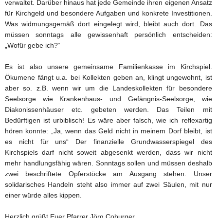
verwaltet. Darüber hinaus hat jede Gemeinde ihren eigenen Ansatz
für Kirchgeld und besondere Aufgaben und konkrete Investitionen.
Was widmungsgemäß dort eingelegt wird, bleibt auch dort. Das
müssen sonntags alle gewissenhaft persönlich entscheiden:
„Wofür gebe ich?“
Es ist also unsere gemeinsame Familienkasse im Kirchspiel.
Ökumene fängt u.a. bei Kollekten geben an, klingt ungewohnt, ist
aber so. z.B. wenn wir um die Landeskollekten für besondere
Seelsorge wie Krankenhaus- und Gefängnis-Seelsorge, wie
Diakonissenhäuser etc. gebeten werden. Das Teilen mit
Bedürftigen ist urbiblisch! Es wäre aber falsch, wie ich reflexartig
hören konnte: „Ja, wenn das Geld nicht in meinem Dorf bleibt, ist
es nicht für uns“ Der finanzielle Grundwasserspiegel des
Kirchspiels darf nicht soweit abgesenkt werden, dass wir nicht
mehr handlungsfähig wären. Sonntags sollen und müssen deshalb
zwei beschriftete Opferstöcke am Ausgang stehen. Unser
solidarisches Handeln steht also immer auf zwei Säulen, mit nur
einer würde alles kippen.
Herzlich grüßt Euer Pfarrer Jörg Coburger